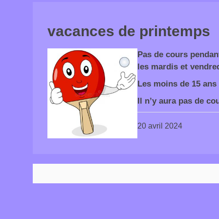
vacances de printemps
Pas de cours pendant
les mardis et vendred
Les moins de 15 ans
Il n’y aura pas de co
20 avril 2024