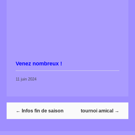
Venez nombreux !
11 juin 2024
←
Infos fin de saison
tournoi amical
→