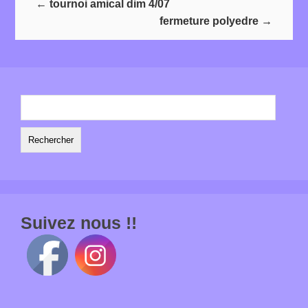
←
tournoi amical dim 4/07
fermeture polyedre
→
Rechercher :
Suivez nous !!