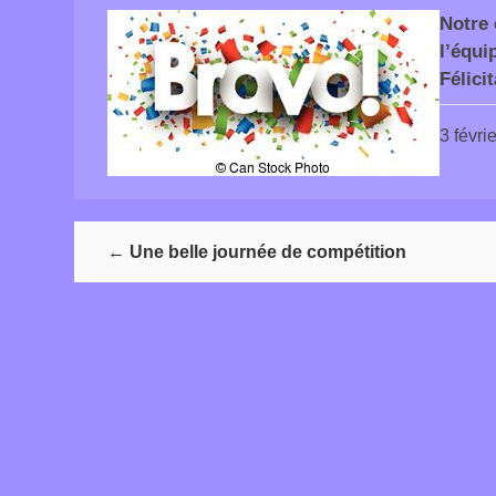
Notre 
l’équi
Félici
3 févri
←
Une belle journée de compétition