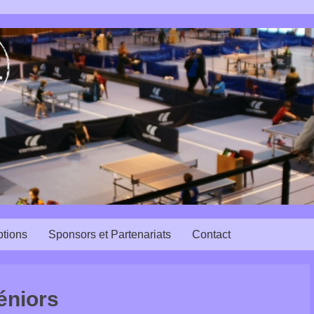
ptions
Sponsors et Partenariats
Contact
éniors