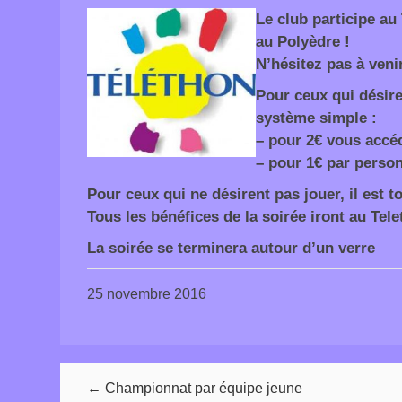
Le club participe au
au Polyèdre !
N’hésitez pas à veni
Pour ceux qui désire
système simple :
– pour 2€ vous accéd
– pour 1€ par person
Pour ceux qui ne désirent pas jouer, il est t
Tous les bénéfices de la soirée iront au Tel
La soirée se terminera autour d’un verre
25 novembre 2016
← Championnat par équipe jeune