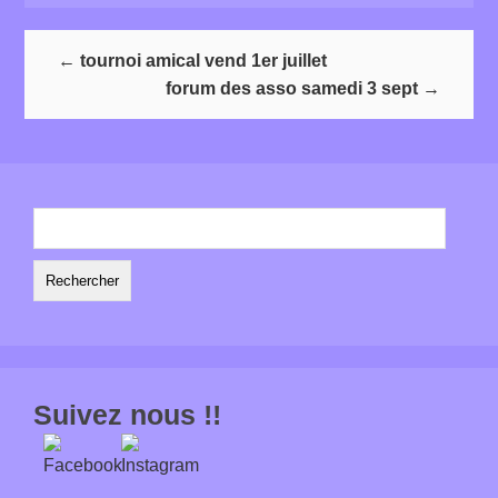
←
tournoi amical vend 1er juillet
forum des asso samedi 3 sept
→
Rechercher :
Suivez nous !!