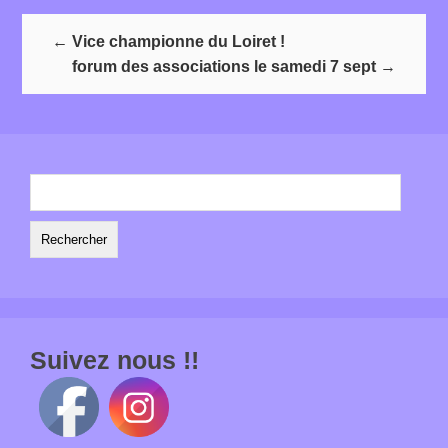
←
Vice championne du Loiret !
forum des associations le samedi 7 sept
→
Rechercher :
Suivez nous !!