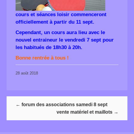
cours et séances loisir commenceront
officiellement à partir du 11 sept
.
Cependant, u
n cours aura lieu avec le
nouvel entraineur le vendredi 7 sept pour
les habitués de 18h30 à 20h.
Bonne rentrée à tous !
28 août 2018
←
forum des associations samedi 8 sept
vente matériel et maillots
→