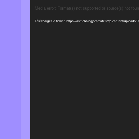
Lecteur
Media error: Format(s) not supported or source(s) not fou
vidéo
Télécharger le fichier: https://astt-chaingy.comati.fr/wp-content/upload