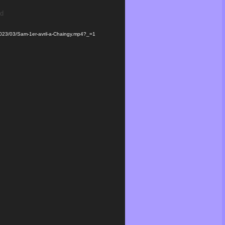
nd
s/2023/03/Sam-1er-avril-a-Chaingy.mp4?_=1